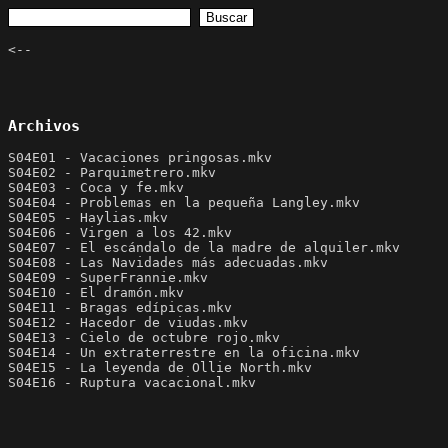
<--
Archivos
S04E01 - Vacaciones pringosas.mkv
S04E02 - Parquimetrero.mkv
S04E03 - Coca y fe.mkv
S04E04 - Problemas en la pequeña Langley.mkv
S04E05 - Haylias.mkv
S04E06 - Virgen a los 42.mkv
S04E07 - El escándalo de la madre de alquiler.mkv
S04E08 - Las Navidades más adecuadas.mkv
S04E09 - SuperFrannie.mkv
S04E10 - El dramón.mkv
S04E11 - Bragas edípicas.mkv
S04E12 - Hacedor de viudas.mkv
S04E13 - Cielo de octubre rojo.mkv
S04E14 - Un extraterrestre en la oficina.mkv
S04E15 - La leyenda de Ollie North.mkv
S04E16 - Ruptura vacacional.mkv