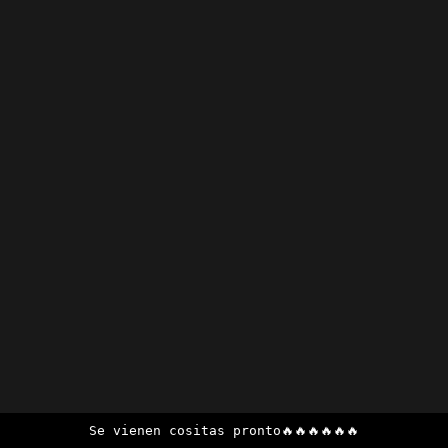
Se vienen cositas pronto🔥🔥🔥🔥🔥🔥